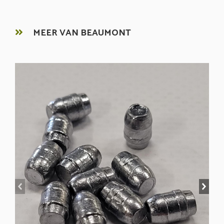
MEER VAN BEAUMONT
prev
next