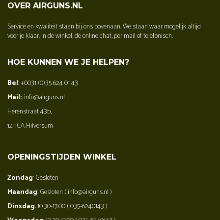
OVER AIRGUNS.NL
Service en kwaliteit staan bij ons bovenaan. We staan waar mogelijk altijd
voor je klaar. In de winkel, de online chat, per mail of telefonisch.
HOE KUNNEN WE JE HELPEN?
Bel
: +0031 (0)35 624 01 43
Mail:
: info@airguns.nl
Herenstraat 43b,
1211CA Hilversum
OPENINGSTIJDEN WINKEL
Zondag
: Gesloten
Maandag
: Gesloten ( info@airguns.nl )
Dinsdag
: 10.30-17:00 ( 035-6240143 )