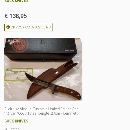
BUCK KNIVES
€ 138,95
OP VOORRAAD- BESTEL NU
Buck 402 Akonua Custom / Limited Edition / nr
142 van 1000 / Totaal Lengte ; 25cm / Lemmet ;
12cm
BUCK KNIVES
€ 457,00