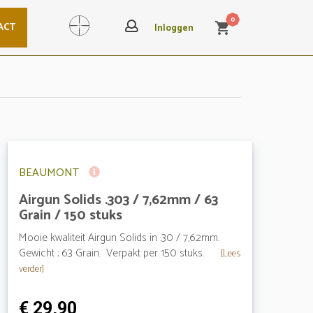
0
ACT
shopping_cart
Search
Inloggen
BEAUMONT
Airgun Solids .303 / 7,62mm / 63
Grain / 150 stuks
Mooie kwaliteit Airgun Solids in .30 / 7,62mm.
Gewicht ; 63 Grain. Verpakt per 150 stuks.
[Lees
verder]
€ 29,90