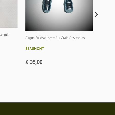
next
00 stuks
Airgun Solids 6,35mm/ 51 Grain / 250 stuks.
BEAUMONT
€ 35,00
.223 / 5,7
Nose / 250
BEAUMO
€ 30,0