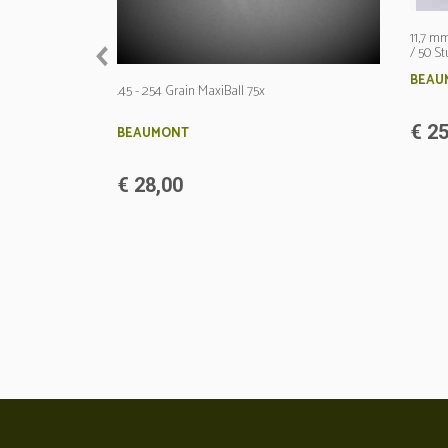
11,7 m
prev
/ 50 St
BEAU
.45 - 254 Grain MaxiBall 75x
€ 25
BEAUMONT
€ 28,00