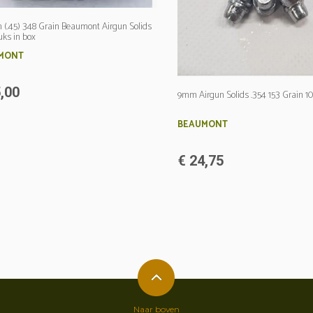
m (.45) 348 Grain Beaumont Airgun Solids
uks in box
MONT
,00
9mm Airgun Solids .354 153 Grain 1
BEAUMONT
€ 24,75
Naar boven