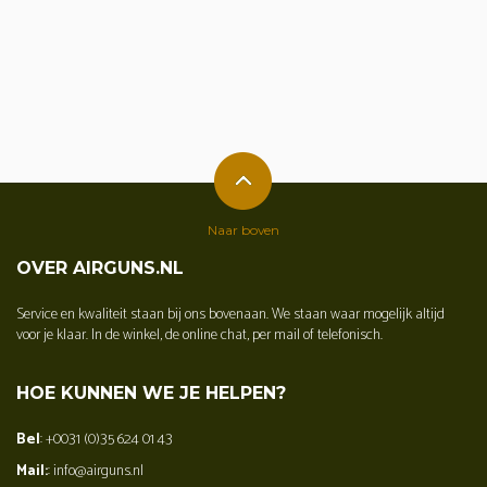
Naar boven
OVER AIRGUNS.NL
Service en kwaliteit staan bij ons bovenaan. We staan waar mogelijk altijd
voor je klaar. In de winkel, de online chat, per mail of telefonisch.
HOE KUNNEN WE JE HELPEN?
Bel
: +0031 (0)35 624 01 43
Mail:
: info@airguns.nl