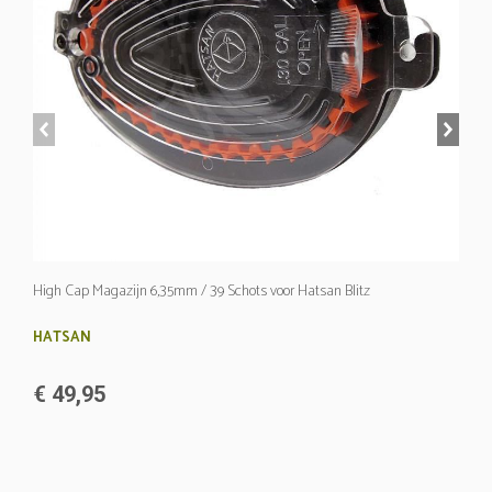
prev
next
High Cap Magazijn 6,35mm / 39 Schots voor Hatsan Blitz
HATSAN
€ 49,95