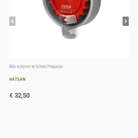
prev
next
Blitz 6,35mm 19 Schots Magazijn
HATSAN
€ 32,50