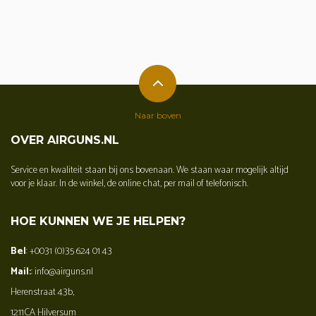
Naar boven
OVER AIRGUNS.NL
Service en kwaliteit staan bij ons bovenaan. We staan waar mogelijk altijd
voor je klaar. In de winkel, de online chat, per mail of telefonisch.
HOE KUNNEN WE JE HELPEN?
Bel
: +0031 (0)35 624 01 43
Mail:
: info@airguns.nl
Herenstraat 43b,
1211CA Hilversum