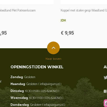
oodland Met Patroonlussen
Koppel met stalen gesp Woodland 
JDH
,95
€ 9,95
Naar boven
OPENINGSTIJDEN WINKEL
A
Zondag
: Gesloten
of
Maandag
: Gesloten ( info@airguns.nl )
Dinsdag
: 10.30-17:00 ( 035-6240143 )
B
Woensdag
: 10.30-17:00 ( 035-6240143 )
Donderdag
: Gesloten ( info@airguns.nl )