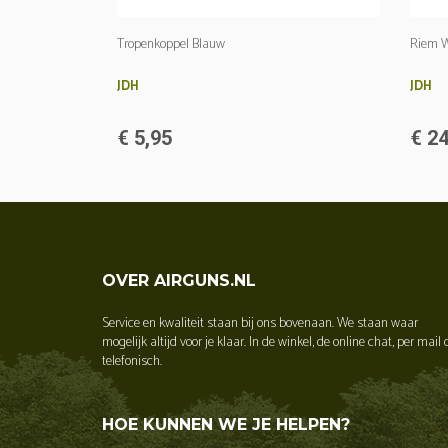
Tropenkoppel Blauw
Riem W
JDH
JDH
€ 5,95
€ 24
OVER AIRGUNS.NL
Service en kwaliteit staan bij ons bovenaan. We staan waar
mogelijk altijd voor je klaar. In de winkel, de online chat, per mail 
telefonisch.
HOE KUNNEN WE JE HELPEN?