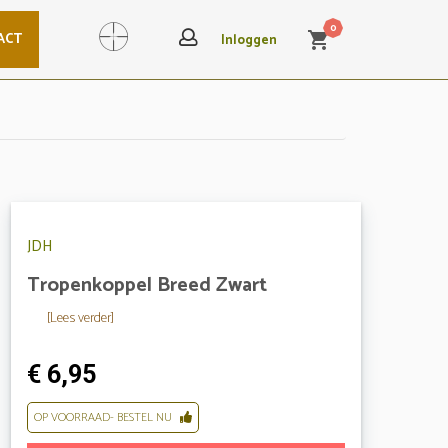
0
ACT
shopping_cart
Search
Inloggen
JDH
Tropenkoppel Breed Zwart
[Lees verder]
€ 6,95
OP VOORRAAD- BESTEL NU