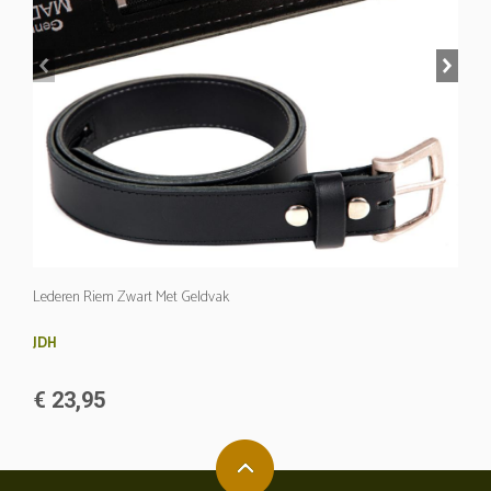
prev
next
Lederen Riem Zwart Met Geldvak
JDH
€ 23,95