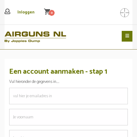
shopping_cart
Inloggen
0
Search
Een account aanmaken - stap 1
Vul hieronder de gegevens in.....
emailadres
Je
voornaam
Je