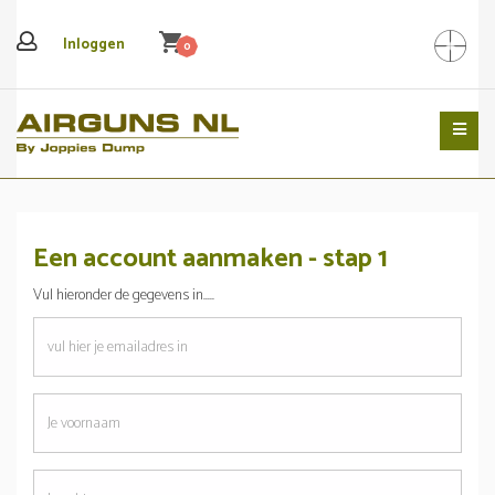
shopping_cart
Inloggen
0
Search
Een account aanmaken - stap 1
Vul hieronder de gegevens in.....
emailadres
Je
voornaam
Je