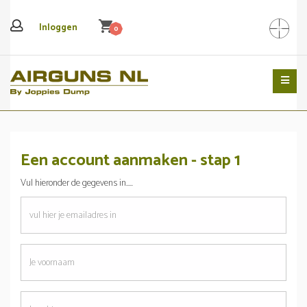
shopping_cart
Inloggen
0
Search
Een account aanmaken - stap 1
Vul hieronder de gegevens in.....
emailadres
Je
voornaam
Je