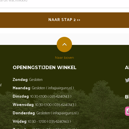
oord
NAAR STAP 2 >>
Naar boven
OPENINGSTIJDEN WINKEL
A
Zondag
: Gesloten
of
Maandag
: Gesloten ( info@airguns.nl )
Dinsdag
: 10.30-17:00 ( 035-6240143 )
B
Woensdag
: 10.30-17:00 ( 035-6240143 )
Donderdag
: Gesloten ( info@airguns.nl )
Vrijdag
: 10.30 - 17:00 ( 035-6240143 )