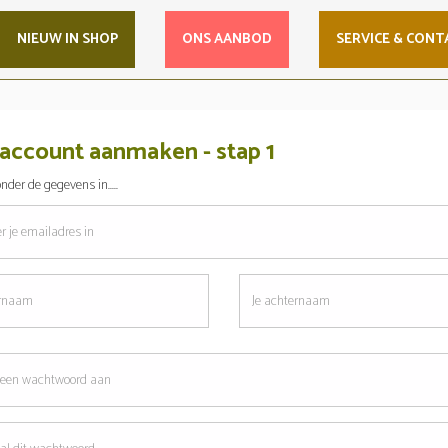
NIEUW IN SHOP
ONS AANBOD
SERVICE & CONT
account aanmaken - stap 1
nder de gegevens in.....
res
Je
am
achternaam
oord