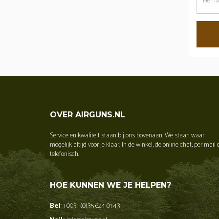
dit
wachtw
OVER AIRGUNS.NL
Service en kwaliteit staan bij ons bovenaan. We staan waar
mogelijk altijd voor je klaar. In de winkel, de online chat, per mail 
telefonisch.
HOE KUNNEN WE JE HELPEN?
Bel
: +0031 (0)35 624 01 43