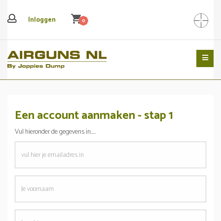
shopping_cart
Inloggen
0
Search
Een account aanmaken - stap 1
Vul hieronder de gegevens in.....
emailadres
Je
voornaam
Je