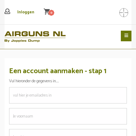
shopping_cart
Inloggen
0
Search
Een account aanmaken - stap 1
Vul hieronder de gegevens in.....
emailadres
Je
voornaam
Je