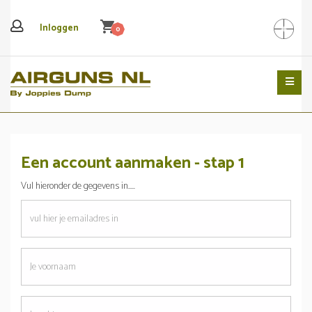
shopping_cart
Inloggen
0
Search
Een account aanmaken - stap 1
Vul hieronder de gegevens in.....
emailadres
Je
voornaam
Je