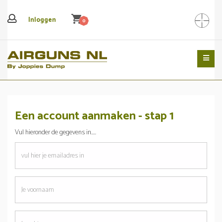
shopping_cart
Inloggen
0
Search
Een account aanmaken - stap 1
Vul hieronder de gegevens in.....
emailadres
Je
voornaam
Je