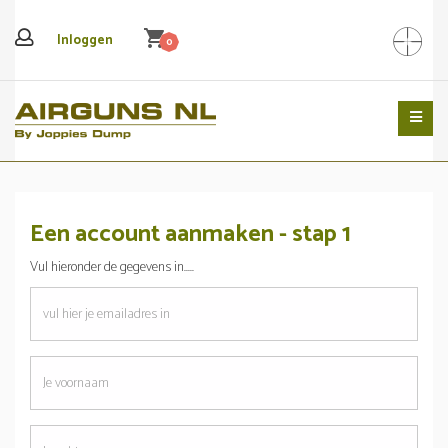
shopping_cart
Inloggen
0
Search
Een account aanmaken - stap 1
Vul hieronder de gegevens in.....
emailadres
Je
voornaam
Je