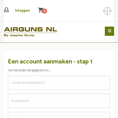
shopping_cart
Inloggen
0
Search
Een account aanmaken - stap 1
Vul hieronder de gegevens in.....
emailadres
Je
voornaam
Je