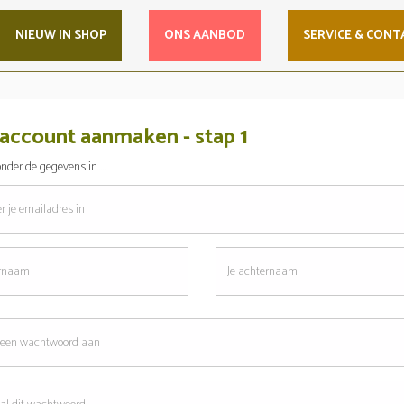
NIEUW IN SHOP
ONS AANBOD
SERVICE & CONT
account aanmaken - stap 1
nder de gegevens in.....
res
Je
am
achternaam
oord