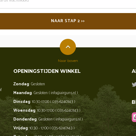
oord
NAAR STAP 2 >>
Naar boven
OPENINGSTIJDEN WINKEL
A
Zondag
: Gesloten
of
Maandag
: Gesloten ( info@airguns.nl )
Dinsdag
: 10.30-17:00 ( 035-6240143 )
B
Woensdag
: 10.30-17:00 ( 035-6240143 )
Donderdag
: Gesloten ( info@airguns.nl )
Vrijdag
: 10.30 - 17:00 ( 035-6240143 )