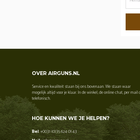
dit
wachtw
OVER AIRGUNS.NL
Service en kwaliteit staan bij ons bovenaan. We staan waar
mogelijk altijd voor je klaar. In de winkel, de online chat, per mail 
telefonisch.
HOE KUNNEN WE JE HELPEN?
Bel
: +0031 (0)35 624 01 43