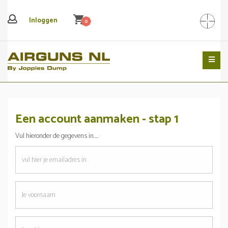
shopping_cart
Inloggen
0
Search
Een account aanmaken - stap 1
Vul hieronder de gegevens in.....
emailadres
Je
voornaam
Je