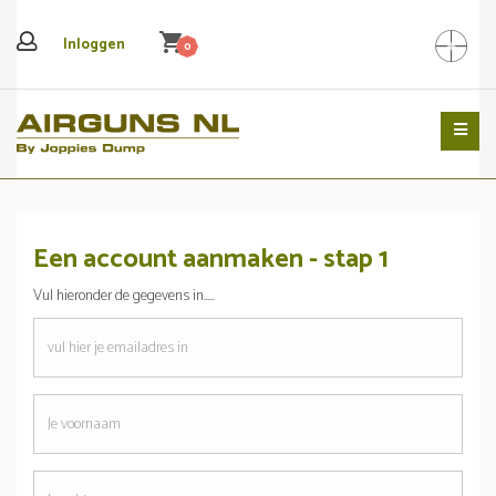
shopping_cart
Inloggen
0
Search
Een account aanmaken - stap 1
Vul hieronder de gegevens in.....
emailadres
Je
voornaam
Je