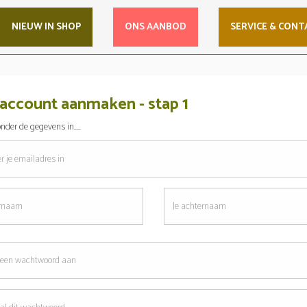
NIEUW IN SHOP
ONS AANBOD
SERVICE & CONT
account aanmaken - stap 1
nder de gegevens in.....
res
Je
am
achternaam
oord