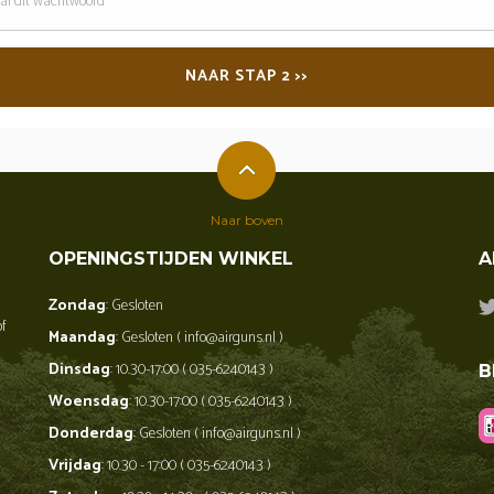
oord
NAAR STAP 2 >>
Naar boven
OPENINGSTIJDEN WINKEL
A
Zondag
: Gesloten
of
Maandag
: Gesloten ( info@airguns.nl )
Dinsdag
: 10.30-17:00 ( 035-6240143 )
B
Woensdag
: 10.30-17:00 ( 035-6240143 )
Donderdag
: Gesloten ( info@airguns.nl )
Vrijdag
: 10.30 - 17:00 ( 035-6240143 )