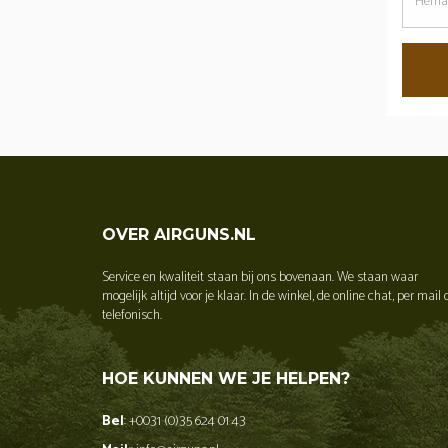
dit
wachtw
OVER AIRGUNS.NL
Service en kwaliteit staan bij ons bovenaan. We staan waar
mogelijk altijd voor je klaar. In de winkel, de online chat, per mail 
telefonisch.
HOE KUNNEN WE JE HELPEN?
Bel
: +0031 (0)35 624 01 43