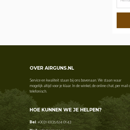
dit
wachtw
OVER AIRGUNS.NL
Service en kwaliteit staan bij ons bovenaan. We staan waar
mogelijk altijd voor je klaar. In de winkel, de online chat, per mail 
telefonisch.
HOE KUNNEN WE JE HELPEN?
Bel
: +0031 (0)35 624 01 43