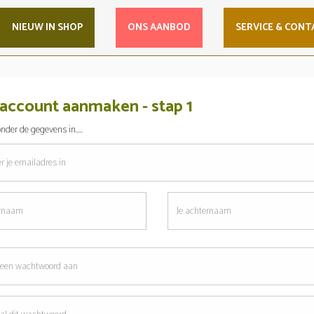
NIEUW IN SHOP
ONS AANBOD
SERVICE & CONT
account aanmaken - stap 1
nder de gegevens in.....
res
Je
am
achternaam
oord