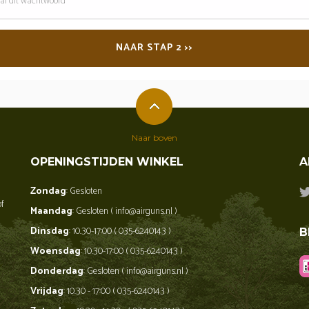
oord
NAAR STAP 2 >>
Naar boven
OPENINGSTIJDEN WINKEL
A
Zondag
: Gesloten
of
Maandag
: Gesloten ( info@airguns.nl )
Dinsdag
: 10.30-17:00 ( 035-6240143 )
B
Woensdag
: 10.30-17:00 ( 035-6240143 )
Donderdag
: Gesloten ( info@airguns.nl )
Vrijdag
: 10.30 - 17:00 ( 035-6240143 )