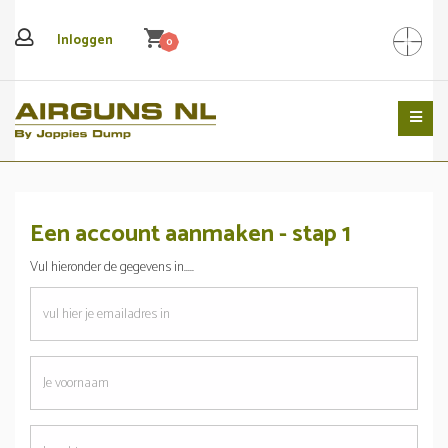
shopping_cart
Inloggen
0
Search
Een account aanmaken - stap 1
Vul hieronder de gegevens in.....
emailadres
Je
voornaam
Je