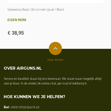
Geweertas Basic 130 cm met zijvak / Black
EIGEN MERK
€ 38,95
Naar boven
OVER AIRGUNS.NL
Service en kwaliteit staan bij ons bovenaan. We staan waar mogelijk altijd
voor je klaar. In de winkel, de online chat, per mail of telefonisch.
HOE KUNNEN WE JE HELPEN?
Bel
: +0031 (0)35 624 01 43