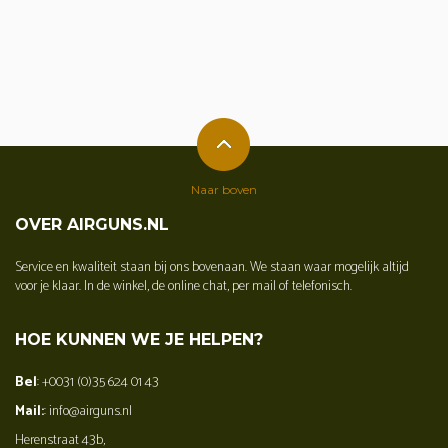
Naar boven
OVER AIRGUNS.NL
Service en kwaliteit staan bij ons bovenaan. We staan waar mogelijk altijd
voor je klaar. In de winkel, de online chat, per mail of telefonisch.
HOE KUNNEN WE JE HELPEN?
Bel
: +0031 (0)35 624 01 43
Mail:
: info@airguns.nl
Herenstraat 43b,