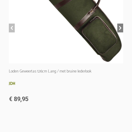
prev
next
Loden Geweertas 126cm Lang / met bruine lederlook
JDH
€ 89,95