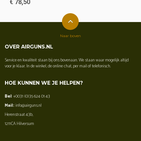
€ 78,50
Naar boven
OVER AIRGUNS.NL
Service en kwaliteit staan bij ons bovenaan. We staan waar mogelijk altijd
voor je klaar. In de winkel, de online chat, per mail of telefonisch.
HOE KUNNEN WE JE HELPEN?
Bel
: +0031 (0)35 624 01 43
Mail:
: info@airguns.nl
Herenstraat 43b,
1211CA Hilversum