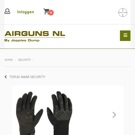
shopping_cart
Inloggen
0
Search
HOME
SECURITY
TERUG NAAR SECURITY