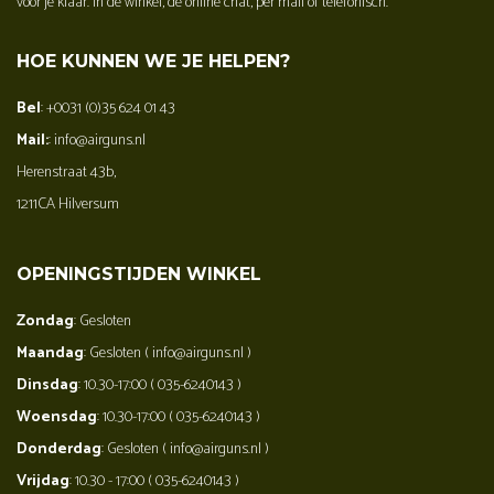
voor je klaar. In de winkel, de online chat, per mail of telefonisch.
HOE KUNNEN WE JE HELPEN?
Bel
: +0031 (0)35 624 01 43
Mail:
: info@airguns.nl
Herenstraat 43b,
1211CA Hilversum
OPENINGSTIJDEN WINKEL
Zondag
: Gesloten
Maandag
: Gesloten ( info@airguns.nl )
Dinsdag
: 10.30-17:00 ( 035-6240143 )
Woensdag
: 10.30-17:00 ( 035-6240143 )
Donderdag
: Gesloten ( info@airguns.nl )
Vrijdag
: 10.30 - 17:00 ( 035-6240143 )