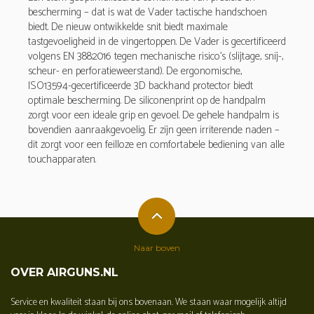
bescherming – dat is wat de Vader tactische handschoen
biedt. De nieuw ontwikkelde snit biedt maximale
tastgevoeligheid in de vingertoppen. De Vader is gecertificeerd
volgens EN 388:2016 tegen mechanische risico's (slijtage, snij-,
scheur- en perforatieweerstand). De ergonomische,
ISO13594-gecertificeerde 3D backhand protector biedt
optimale bescherming. De siliconenprint op de handpalm
zorgt voor een ideale grip en gevoel. De gehele handpalm is
bovendien aanraakgevoelig. Er zijn geen irriterende naden –
dit zorgt voor een feilloze en comfortabele bediening van alle
touchapparaten.
Naar boven
OVER AIRGUNS.NL
Service en kwaliteit staan bij ons bovenaan. We staan waar mogelijk altijd