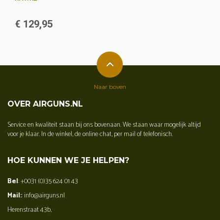
€ 129,95
Naar boven
OVER AIRGUNS.NL
Service en kwaliteit staan bij ons bovenaan. We staan waar mogelijk altijd
voor je klaar. In de winkel, de online chat, per mail of telefonisch.
HOE KUNNEN WE JE HELPEN?
Bel
: +0031 (0)35 624 01 43
Mail:
: info@airguns.nl
Herenstraat 43b,