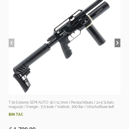
prev
next
T 50 Extreme SEMI AUTO .50 ( 12,7mm ) Persluchtbuks / 2x 6 Schots
magazijn / Energie ; 375 Joule / Vuldruk ; 300 Bar / Uitschuifbare kolf
BIN TAC