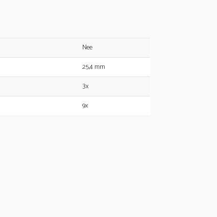
Nee
25,4 mm
3x
9x