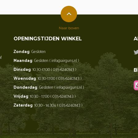
Naar boven
OPENINGSTIJDEN WINKEL
A
Zondag
: Gesloten
of
Maandag
: Gesloten ( info@airguns.nl )
Dinsdag
: 10.30-17:00 ( 035-6240143 )
B
Woensdag
: 10.30-17:00 ( 035-6240143 )
Donderdag
: Gesloten ( info@airguns.nl )
Vrijdag
: 10.30 - 17:00 ( 035-6240143 )
Zaterdag
: 10.30 - 14.30u ( 035-6240143 )