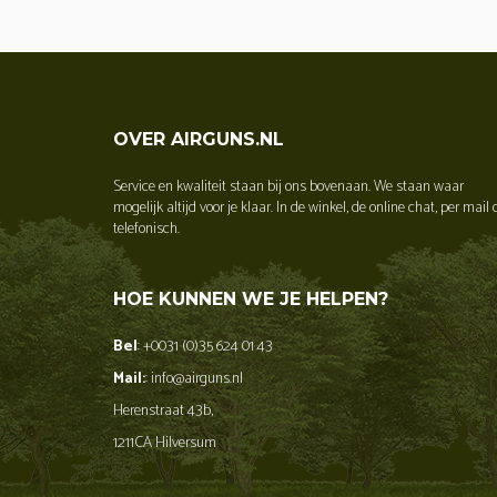
OVER AIRGUNS.NL
Service en kwaliteit staan bij ons bovenaan. We staan waar
mogelijk altijd voor je klaar. In de winkel, de online chat, per mail 
telefonisch.
HOE KUNNEN WE JE HELPEN?
Bel
: +0031 (0)35 624 01 43
Mail:
: info@airguns.nl
Herenstraat 43b,
1211CA Hilversum