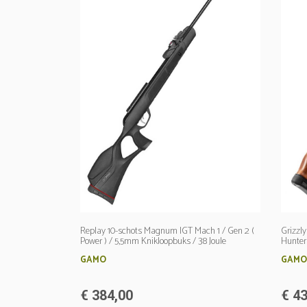
Replay 10-schots Magnum IGT Mach 1 / Gen 2 (
Grizzl
Power ) / 5,5mm Knikloopbuks / 38 Joule
Hunter 
GAMO
GAMO
€ 384,00
€ 43