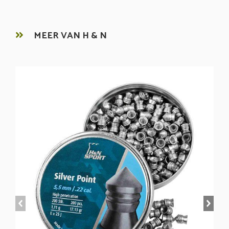
MEER VAN H & N
prev
next