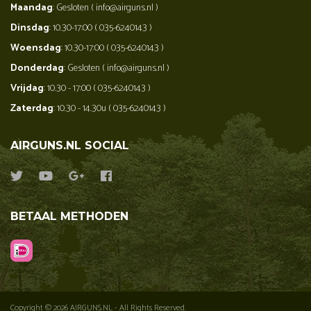
Maandag
: Gesloten ( info@airguns.nl )
Dinsdag
: 10.30-17:00 ( 035-6240143 )
Woensdag
: 10.30-17:00 ( 035-6240143 )
Donderdag
: Gesloten ( info@airguns.nl )
Vrijdag
: 10.30 - 17:00 ( 035-6240143 )
Zaterdag
: 10.30 - 14.30u ( 035-6240143 )
AIRGUNS.NL SOCIAL
BETAAL METHODEN
Copyright © 2026 AIRGUNS.NL - All Rights Reserved.