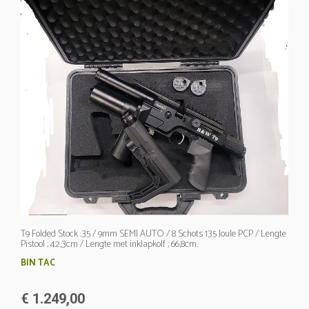
T9 Folded Stock .35 / 9mm SEMI AUTO / 8 Schots 135 Joule PCP / Lengte
Pistool ; 42,3cm / Lengte met inklapkolf ; 66,8cm.
BIN TAC
€ 1.249,00