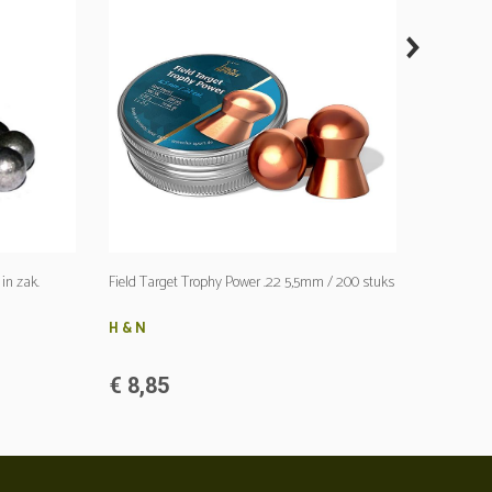
next
H & N
€ 7,95
in zak.
Field Target Trophy Power .22 5,5mm / 200 stuks
H & N
€ 8,85