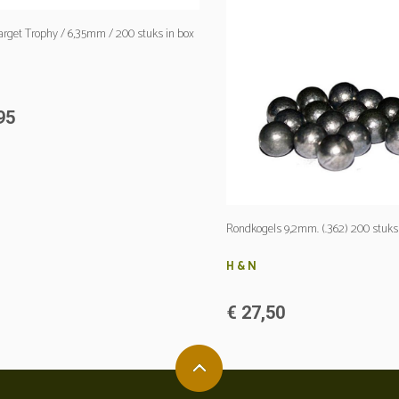
arget Trophy / 6,35mm / 200 stuks in box
95
Rondkogels 9,2mm. (.362) 200 stuks 
H & N
€ 27,50