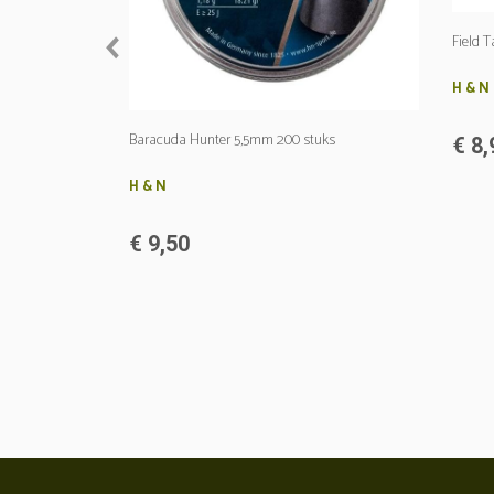
prev
Field T
H & N
Baracuda Hunter 5,5mm 200 stuks
€ 8,
H & N
€ 9,50