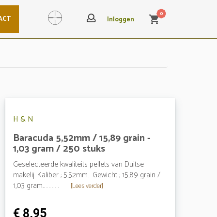
0
ACT
shopping_cart
Search
Inloggen
H & N
Baracuda 5,52mm / 15,89 grain -
1,03 gram / 250 stuks
Geselecteerde kwaliteits pellets van Duitse
makelij. Kaliber ; 5,52mm. Gewicht ; 15,89 grain /
1,03 gram.. . . . . .
[Lees verder]
€ 8,95