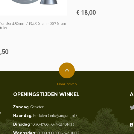
€ 18,00
Monster 4.52mm / 13,43 Grain - 0,87 Gram
stuks
,50
Naar boven
OPENINGSTIJDEN WINKEL
A
Zondag
: Gesloten
of
Maandag
: Gesloten ( info@airguns.nl )
Dinsdag
: 10.30-17:00 ( 035-6240143 )
B
Woensdag
: 10.30-17:00 ( 035-6240143 )