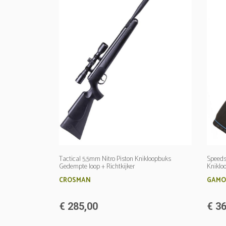
Tactical 5,5mm Nitro Piston Knikloopbuks
Speeds
Gedempte loop + Richtkijker
Kniklo
CROSMAN
GAMO
€ 285,00
€ 36