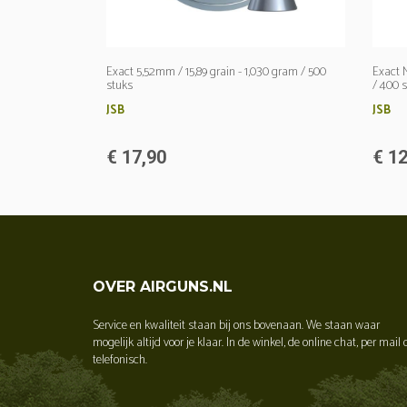
Exact 5,52mm / 15,89 grain - 1,030 gram / 500
Exact 
stuks
/ 400 
JSB
JSB
€ 17,90
€ 12
OVER AIRGUNS.NL
Service en kwaliteit staan bij ons bovenaan. We staan waar
mogelijk altijd voor je klaar. In de winkel, de online chat, per mail 
telefonisch.