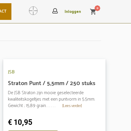
0
ACT
shopping_cart
Search
Inloggen
JSB
Straton Punt / 5,5mm / 250 stuks
De JSB Straton zijn mooie geselecteerde
kwaliteitskogeltjes met een puntvorm in 5.5mm.
Gewicht ; 15,89 grain. . . . . .
[Lees verder]
€ 10,95