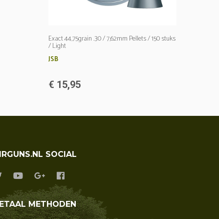
Exact 44,75grain .30 / 7,62mm Pellets / 150 stuks
/ Light
JSB
€ 15,95
IRGUNS.NL SOCIAL
ETAAL METHODEN