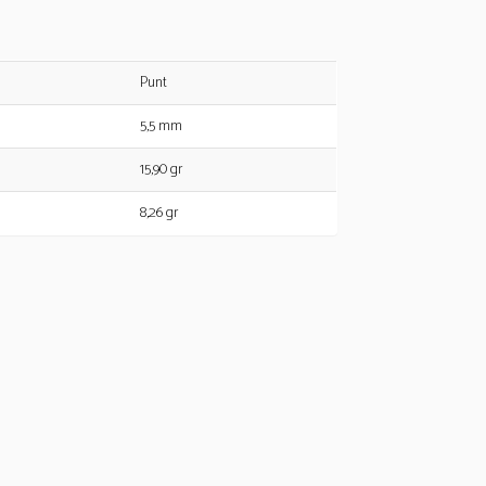
Punt
5,5 mm
15,90 gr
8,26 gr