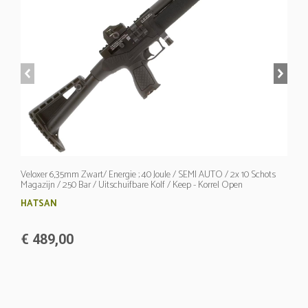
prev
next
Veloxer 6,35mm Zwart/ Energie ; 40 Joule / SEMI AUTO / 2x 10 Schots
Magazijn / 250 Bar / Uitschuifbare Kolf / Keep - Korrel Open
richtmiddellen
HATSAN
€ 489,00