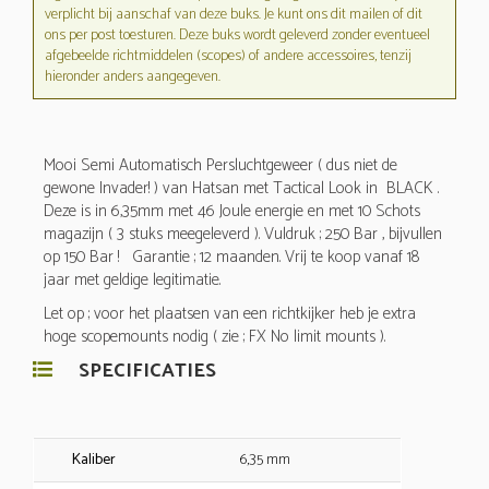
verplicht bij aanschaf van deze buks. Je kunt ons dit mailen of dit
ons per post toesturen. Deze buks wordt geleverd zonder eventueel
afgebeelde richtmiddelen (scopes) of andere accessoires, tenzij
hieronder anders aangegeven.
Mooi Semi Automatisch Persluchtgeweer ( dus niet de
gewone Invader! ) van Hatsan met Tactical Look in BLACK .
Deze is in 6,35mm met 46 Joule energie en met 10 Schots
magazijn ( 3 stuks meegeleverd ). Vuldruk ; 250 Bar , bijvullen
op 150 Bar ! Garantie ; 12 maanden. Vrij te koop vanaf 18
jaar met geldige legitimatie.
Let op ; voor het plaatsen van een richtkijker heb je extra
hoge scopemounts nodig ( zie ; FX No limit mounts ).
SPECIFICATIES
Kaliber
6,35 mm