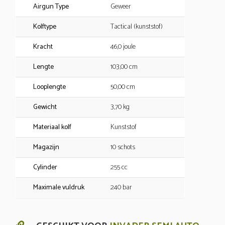
Airgun Type
Geweer
Kolftype
Tactical (kunststof)
Kracht
46,0 joule
Lengte
103,00 cm
Looplengte
50,00 cm
Gewicht
3,70 kg
Materiaal kolf
Kunststof
Magazijn
10 schots
Cylinder
255 cc
Maximale vuldruk
240 bar