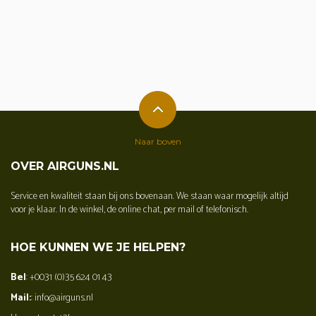
Naar boven
OVER AIRGUNS.NL
Service en kwaliteit staan bij ons bovenaan. We staan waar mogelijk altijd
voor je klaar. In de winkel, de online chat, per mail of telefonisch.
HOE KUNNEN WE JE HELPEN?
Bel
: +0031 (0)35 624 01 43
Mail:
: info@airguns.nl