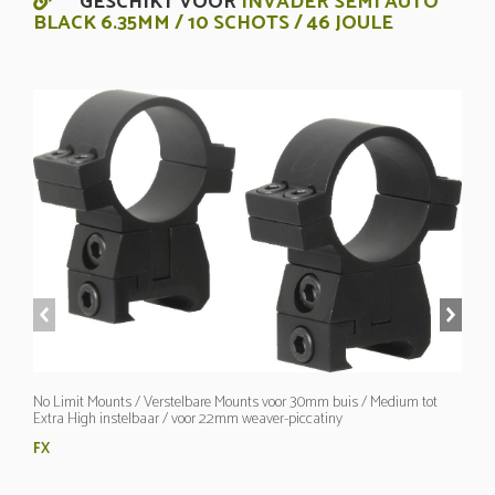
GESCHIKT VOOR
INVADER SEMI AUTO
BLACK 6.35MM / 10 SCHOTS / 46 JOULE
prev
next
No Limit Mounts / Verstelbare Mounts voor 30mm buis / Medium tot
Extra High instelbaar / voor 22mm weaver-piccatiny
FX