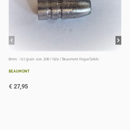
prev
next
8mm. - 127 grain. size .308 / 150x / Beaumont AirgunSolids
BEAUMONT
€ 27,95