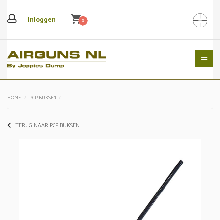
shopping_cart
Inloggen
0
Search
HOME
PCP BUKSEN
TERUG NAAR PCP BUKSEN