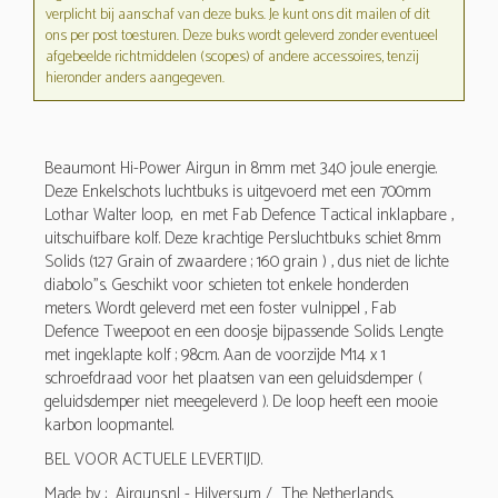
verplicht bij aanschaf van deze buks. Je kunt ons dit mailen of dit
ons per post toesturen. Deze buks wordt geleverd zonder eventueel
afgebeelde richtmiddelen (scopes) of andere accessoires, tenzij
hieronder anders aangegeven.
Beaumont Hi-Power Airgun in 8mm met 340 joule energie.
Deze Enkelschots luchtbuks is uitgevoerd met een 700mm
Lothar Walter loop, en met Fab Defence Tactical inklapbare ,
uitschuifbare kolf. Deze krachtige Persluchtbuks schiet 8mm
Solids (127 Grain of zwaardere ; 160 grain ) , dus niet de lichte
diabolo"s. Geschikt voor schieten tot enkele honderden
meters. Wordt geleverd met een foster vulnippel , Fab
Defence Tweepoot en een doosje bijpassende Solids. Lengte
met ingeklapte kolf ; 98cm. Aan de voorzijde M14 x 1
schroefdraad voor het plaatsen van een geluidsdemper (
geluidsdemper niet meegeleverd ). De loop heeft een mooie
karbon loopmantel.
BEL VOOR ACTUELE LEVERTIJD.
Made by ; Airguns.nl - Hilversum / The Netherlands.