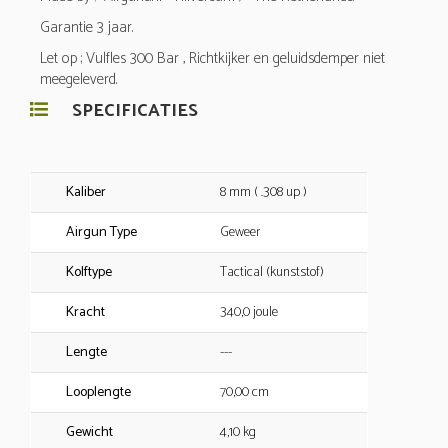
Garantie 3 jaar.
Let op ; Vulfles 300 Bar , Richtkijker en geluidsdemper niet
meegeleverd.
SPECIFICATIES
Kaliber
8 mm ( .308 up )
Airgun Type
Geweer
Kolftype
Tactical (kunststof)
Kracht
340,0 joule
Lengte
---
Looplengte
70,00 cm
Gewicht
4,10 kg