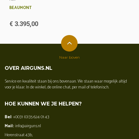
BEAUMONT
€ 3.395,00
Naar boven
OVER AIRGUNS.NL
Service en kwaliteit staan bij ons bovenaan. We staan waar mogelijk altijd
voor je klaar. In de winkel, de online chat, per mail of telefonisch.
HOE KUNNEN WE JE HELPEN?
Bel
: +0031 (0)35 624 01 43
Mail:
: info@airguns.nl
Herenstraat 43b,