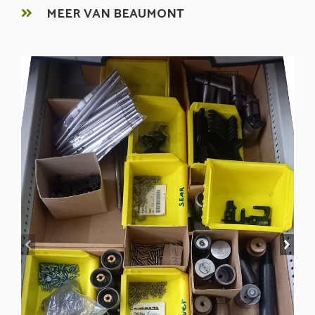
MEER VAN BEAUMONT
prev
next