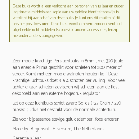
Deze buks wordt alleen verkocht aan personen van 18 jaar en ouder,
legitimatie middels een kopie van uw geldige identiteitsbewijs is
verplicht bij aanschaf van deze buks. Je kunt ons dit mailen of dit
ons per post toesturen. Deze buks wordt geleverd zonder eventueel
afgebeelde richtmiddelen (scopes) of andere accessoires, tenzij
hieronder anders aangegeven.
Zeer mooie krachtige Persluchtbuks in 8mm , met 320 Joule
aan energie. Prima geschikt voor schieten tot 200 meter of
verder. Komt met een mooie walnoten houten kolf. Deze
krachtige luchtbuks doet 3 a 4 schoten per vulling. Voor veel
achter elkaar schieten adviseren wij schieten aan de fles ,
gekoppeld aan een externe hogedruk regulator.
Let op; deze luchtbuks schiet zware Solids ( 127 Grain / 270
m.p.sec ) , dus niet geschikt voor de normale achtertuin.
Zie voor bijpassende stevige geluidsdemper ; foxsilencers.nl
Made by Airguns.nl - Hilversum, The Netherlands.
Garantie 3 jaar