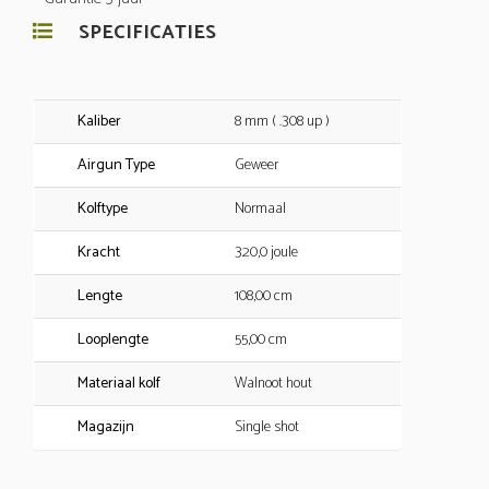
SPECIFICATIES
Kaliber
8 mm ( .308 up )
Airgun Type
Geweer
Kolftype
Normaal
Kracht
320,0 joule
Lengte
108,00 cm
Looplengte
55,00 cm
Materiaal kolf
Walnoot hout
Magazijn
Single shot