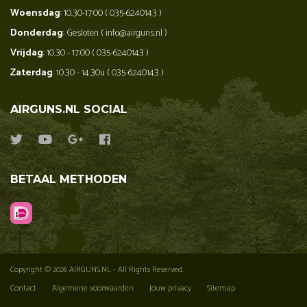
Woensdag
: 10.30-17:00 ( 035-6240143 )
Donderdag
: Gesloten ( info@airguns.nl )
Vrijdag
: 10.30 - 17:00 ( 035-6240143 )
Zaterdag
: 10.30 - 14.30u ( 035-6240143 )
AIRGUNS.NL SOCIAL
BETAAL METHODEN
Copyright © 2026 AIRGUNS.NL - All Rights Reserved.
Contact
Algemene voorwaarden
Jouw privacy
Sitemap