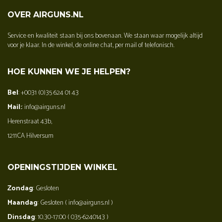
OVER AIRGUNS.NL
Service en kwaliteit staan bij ons bovenaan. We staan waar mogelijk altijd
voor je klaar. In de winkel, de online chat, per mail of telefonisch.
HOE KUNNEN WE JE HELPEN?
Bel
: +0031 (0)35 624 01 43
Mail:
: info@airguns.nl
Herenstraat 43b,
1211CA Hilversum
OPENINGSTIJDEN WINKEL
Zondag
: Gesloten
Maandag
: Gesloten ( info@airguns.nl )
Dinsdag
: 10.30-17:00 ( 035-6240143 )