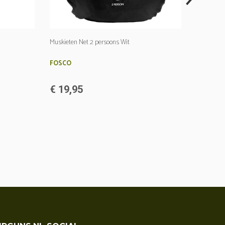
Muskieten Net 2 persoons Wit
Sniper Ne
FOSCO
FOSCO
€ 19,95
€ 14,9