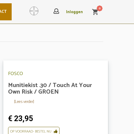
0
ACT
shopping_cart
Search
Inloggen
FOSCO
Munitiekist .30 / Touch At Your
Own Risk / GROEN
[Lees verder]
€ 23,95
OP VOORRAAD- BESTEL NU