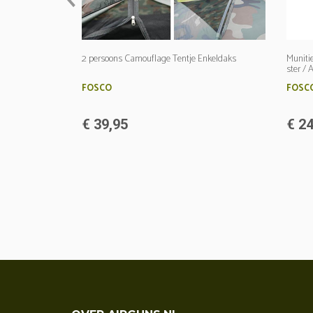
2 persoons Camouflage Tentje Enkeldaks
Muniti
ster / 
FOSCO
FOSC
€ 39,95
€ 24