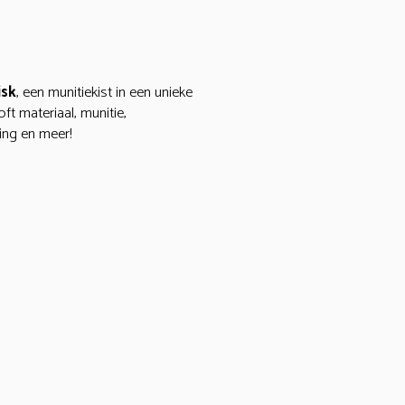
isk
, een munitiekist in een unieke
oft materiaal, munitie,
ting en meer!