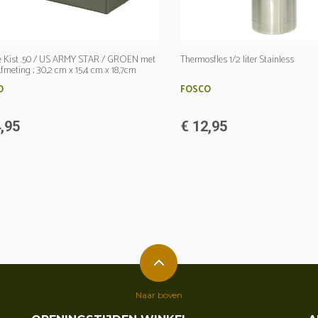
e Kist .50 / US ARMY STAR / GROEN met
Thermosfles 1/2 liter Stainless
Afmeting ; 30,2 cm x 15,4 cm x 18,7cm
O
FOSCO
,95
€ 12,95
Naar boven