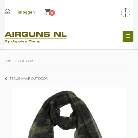
shopping_cart
Inloggen
0
Search
HOME
OUTDOOR
TERUG NAAR OUTDOOR