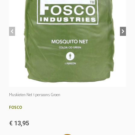
prev
next
Muskieten Net 1 persoons Groen
FOSCO
€ 13,95