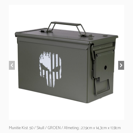
prev
next
Munitie Kist .50 / Skull / GROEN / Afmeting ; 27,9cm x 14,3cm x 17,8cm