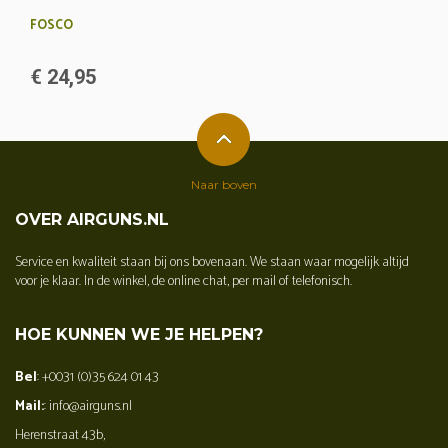
FOSCO
€ 24,95
Naar boven
OVER AIRGUNS.NL
Service en kwaliteit staan bij ons bovenaan. We staan waar mogelijk altijd
voor je klaar. In de winkel, de online chat, per mail of telefonisch.
HOE KUNNEN WE JE HELPEN?
Bel
: +0031 (0)35 624 01 43
Mail:
: info@airguns.nl
Herenstraat 43b,