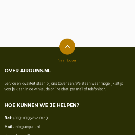
Naar boven
OVER AIRGUNS.NL
Service en kwaliteit staan bij ons bovenaan. We staan waar mogelijk altijd
voor je klaar. In de winkel, de online chat, per mail of telefonisch.
HOE KUNNEN WE JE HELPEN?
Bel
: +0031 (0)35 624 01 43
Mail:
: info@airguns.nl