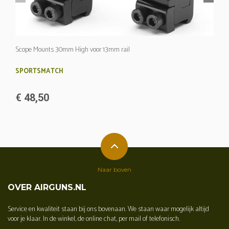
Scope Mounts 30mm High voor 13mm rail
SPORTSMATCH
€ 48,50
Naar boven
OVER AIRGUNS.NL
Service en kwaliteit staan bij ons bovenaan. We staan waar mogelijk altijd
voor je klaar. In de winkel, de online chat, per mail of telefonisch.