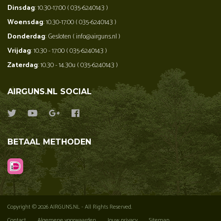
Dinsdag
: 10.30-17:00 ( 035-6240143 )
Woensdag
: 10.30-17:00 ( 035-6240143 )
Donderdag
: Gesloten ( info@airguns.nl )
Vrijdag
: 10.30 - 17:00 ( 035-6240143 )
Zaterdag
: 10.30 - 14.30u ( 035-6240143 )
AIRGUNS.NL SOCIAL
BETAAL METHODEN
Copyright © 2026 AIRGUNS.NL - All Rights Reserved.
Contact
Algemene voorwaarden
Jouw privacy
Sitemap