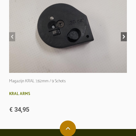
prev
next
Magazijn KRAL 7,62mm / 9 Schots
KRAL ARMS
€ 34,95