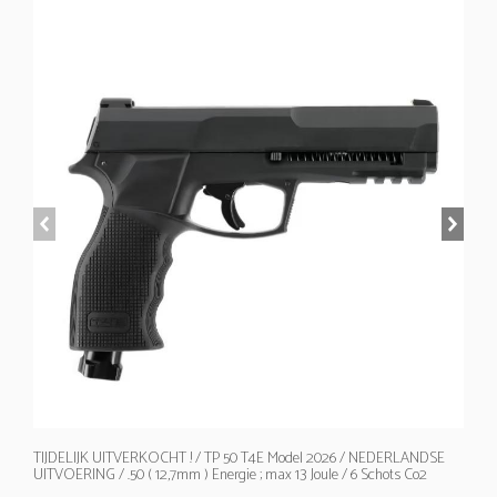
prev
next
TIJDELIJK UITVERKOCHT ! / TP 50 T4E Model 2026 / NEDERLANDSE
UITVOERING / .50 ( 12,7mm ) Energie ; max 13 Joule / 6 Schots Co2
pistool