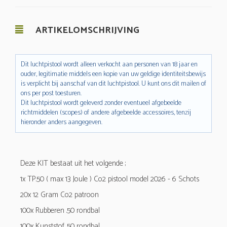
ARTIKELOMSCHRIJVING
Dit luchtpistool wordt alleen verkocht aan personen van 18 jaar en
ouder, legitimatie middels een kopie van uw geldige identiteitsbewijs
is verplicht bij aanschaf van dit luchtpistool. U kunt ons dit mailen of
ons per post toesturen.
Dit luchtpistool wordt geleverd zonder eventueel afgebeelde
richtmiddelen (scopes) of andere afgebeelde accessoires, tenzij
hieronder anders aangegeven.
Deze KIT bestaat uit het volgende ;
1x TP.50 ( max 13 Joule ) Co2 pistool model 2026 - 6 Schots
20x 12 Gram Co2 patroon
100x Rubberen .50 rondbal
100x Kunststof .50 rondbal