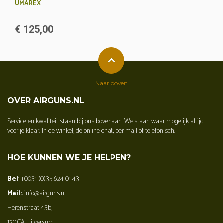
UMAREX
€ 125,00
Naar boven
OVER AIRGUNS.NL
Service en kwaliteit staan bij ons bovenaan. We staan waar mogelijk altijd
voor je klaar. In de winkel, de online chat, per mail of telefonisch.
HOE KUNNEN WE JE HELPEN?
Bel
: +0031 (0)35 624 01 43
Mail:
: info@airguns.nl
Herenstraat 43b,
1211CA Hilversum