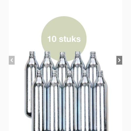
prev
next