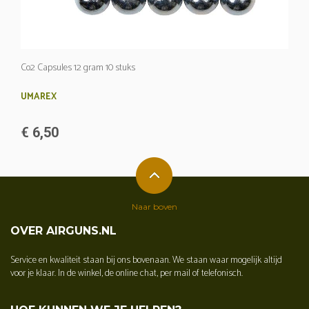
Co2 Capsules 12 gram 10 stuks
UMAREX
€ 6,50
Naar boven
OVER AIRGUNS.NL
Service en kwaliteit staan bij ons bovenaan. We staan waar mogelijk altijd
voor je klaar. In de winkel, de online chat, per mail of telefonisch.