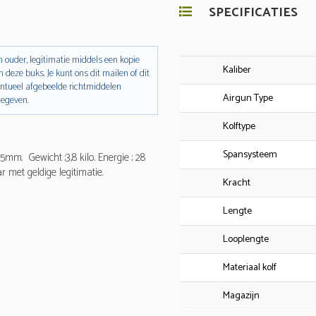
SPECIFICATIES
 ouder, legitimatie middels een kopie
Kaliber
n deze buks. Je kunt ons dit mailen of dit
entueel afgebeelde richtmiddelen
Airgun Type
gegeven.
Kolftype
Spansysteem
5mm. Gewicht ;3,8 kilo. Energie ; 28
r met geldige legitimatie.
Kracht
Lengte
Looplengte
Materiaal kolf
Magazijn