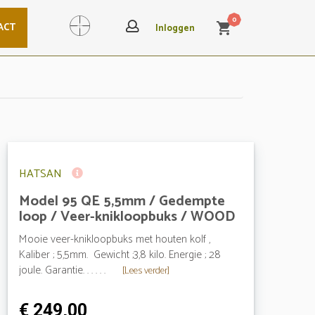
0
ACT
shopping_cart
Search
Inloggen
HATSAN
Model 95 QE 5,5mm / Gedempte
loop / Veer-knikloopbuks / WOOD
Mooie veer-knikloopbuks met houten kolf ,
Kaliber ; 5,5mm. Gewicht ;3,8 kilo. Energie ; 28
joule. Garantie. . . . . .
[Lees verder]
€ 249,00