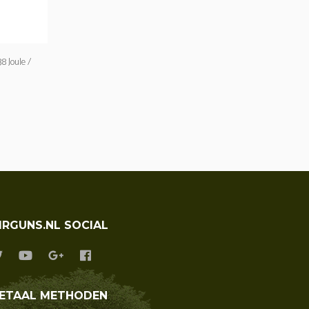
130 Black 
Knikloopbu
HATSAN
 Joule /
€ 289
IRGUNS.NL SOCIAL
ETAAL METHODEN