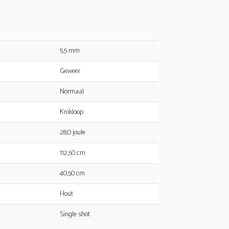
5,5 mm
Geweer
Normaal
Knikloop
28,0 joule
112,50 cm
40,50 cm
Hout
Single shot