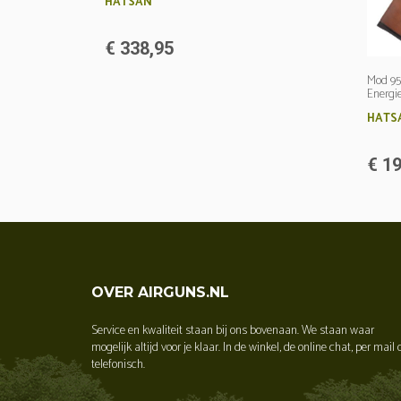
HATSAN
€ 338,95
Mod 95
Energie
HATS
€ 19
OVER AIRGUNS.NL
Service en kwaliteit staan bij ons bovenaan. We staan waar
mogelijk altijd voor je klaar. In de winkel, de online chat, per mail 
telefonisch.