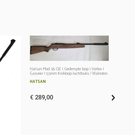
Hatsan Mod. 95 QE ( Gedempte loop ) Vortex (
Gasveer ) 5,5mm Knikloop-luchtbuks / Walnoten
houten kolf /Energie ; 28 Joule
HATSAN
next
€ 289,00