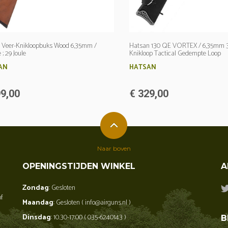
 Veer-Knikloopbuks Wood 6,35mm /
Hatsan 130 QE VORTEX / 6,35mm 38
 ; 29 Joule
Knikloop Tactical Gedempte Loop
AN
HATSAN
9,00
€ 329,00
Naar boven
OPENINGSTIJDEN WINKEL
A
Zondag
: Gesloten
of
Maandag
: Gesloten ( info@airguns.nl )
Dinsdag
: 10.30-17:00 ( 035-6240143 )
B