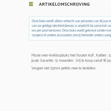
ARTIKELOMSCHRIJVING
Deze buks wordt alleen verkocht aan personen van 18 jaar en
van uw geldige identiteitsbewijs is verplicht bij aanschaf va
ons per post toesturen. Deze buks wordt geleverd zonder ev
(scopes) of andere accessoires, tenzij hieronder anders aan
Mooie veer-knikloopbuks met houten kolf , Kaliber ; 5,
joule. Garantie ; 12 maanden. Vrij te koop vanaf 18 jaa
Vergeet niet 5,5mm pellets mee te bestellen.