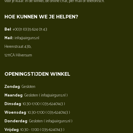
voor je klaar. In de winkel, de online chat, per mail of telefonisch.
HOE KUNNEN WE JE HELPEN?
Bel
: +0031 (0)35 624 01 43
Mail:
: info@airguns.nl
Herenstraat 43b,
1211CA Hilversum
OPENINGSTIJDEN WINKEL
Zondag
: Gesloten
Maandag
: Gesloten ( info@airguns.nl )
Dinsdag
: 10.30-17:00 ( 035-6240143 )
Woensdag
: 10.30-17:00 ( 035-6240143 )
Donderdag
: Gesloten ( info@airguns.nl )
Vrijdag
: 10.30 - 17:00 ( 035-6240143 )