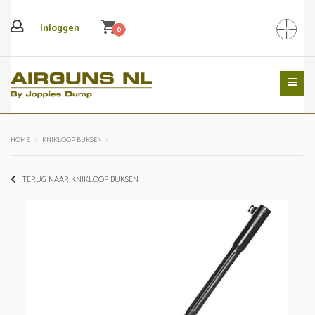
shopping_cart
Inloggen
0
Search
HOME
KNIKLOOP BUKSEN
TERUG NAAR KNIKLOOP BUKSEN