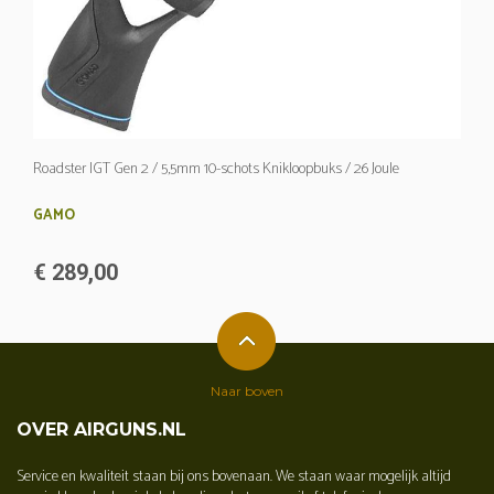
Roadster IGT Gen 2 / 5,5mm 10-schots Knikloopbuks / 26 Joule
GAMO
€ 289,00
Naar boven
OVER AIRGUNS.NL
Service en kwaliteit staan bij ons bovenaan. We staan waar mogelijk altijd