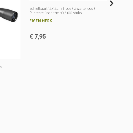
next
Schietkaart 14x14cm 1 roos ( Zwarte roos )
Puntentelling 1 t/m 10 / 100 stuks
EIGEN MERK
€ 7,95
s
Pro Magnu
GAMO
€ 7,75