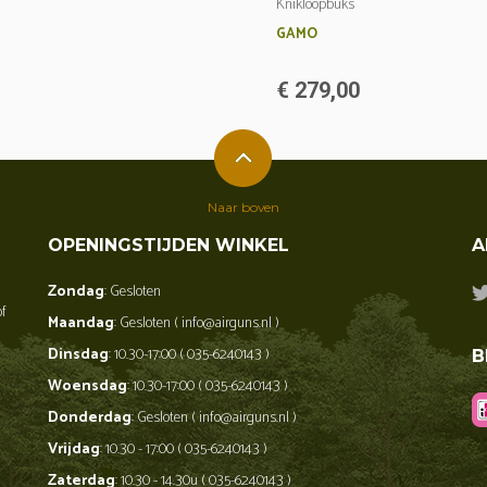
Knikloopbuks
GAMO
€ 279,00
Naar boven
OPENINGSTIJDEN WINKEL
A
Zondag
: Gesloten
of
Maandag
: Gesloten ( info@airguns.nl )
Dinsdag
: 10.30-17:00 ( 035-6240143 )
B
Woensdag
: 10.30-17:00 ( 035-6240143 )
Donderdag
: Gesloten ( info@airguns.nl )
Vrijdag
: 10.30 - 17:00 ( 035-6240143 )
Zaterdag
: 10.30 - 14.30u ( 035-6240143 )