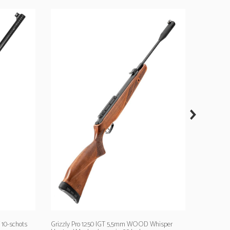
next
Swarm Mag
5,5mm / Ene
Magazijn /
GAMO
€ 445
 10-schots
Grizzly Pro 1250 IGT 5,5mm WOOD Whisper