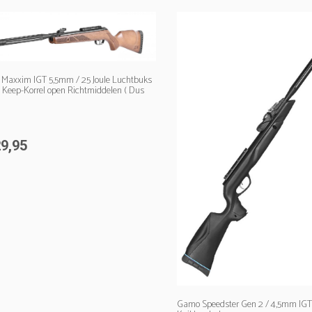
 Maxxim IGT 5,5mm / 25 Joule Luchtbuks
 Keep-Korrel open Richtmiddelen ( Dus
Richtkijker !! ) / Gedempte loop
9,95
Gamo Speedster Gen 2 / 4,5mm IGT