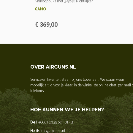
Knikloopbuks met 3-9x40 Richtkijker
GAMO
€ 369,00
OVER AIRGUNS.NL
Service en kwaliteit staan bij ons bovenaan. We staan waar
mogelijk altijd voor je klaar. In de winkel, de online chat, per mail 
telefonisch.
HOE KUNNEN WE JE HELPEN?
Bel
: +0031 (0)35 624 01 43
Mail:
: info@airguns.nl