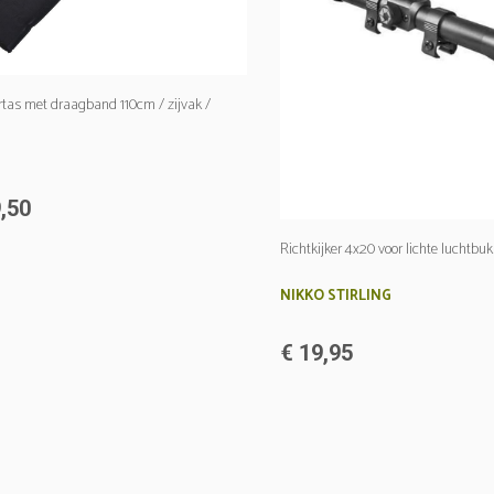
tas met draagband 110cm / zijvak /
,50
Richtkijker 4x20 voor lichte luchtbuk
NIKKO STIRLING
€ 19,95