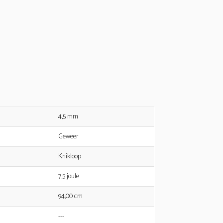
4,5 mm
Geweer
Knikloop
7,5 joule
94,00 cm
---