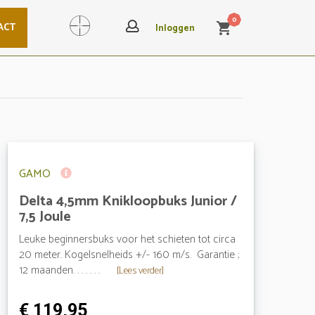
0
ACT
shopping_cart
Search
Inloggen
GAMO
Delta 4,5mm Knikloopbuks Junior /
7,5 Joule
Leuke beginnersbuks voor het schieten tot circa
20 meter. Kogelsnelheids +/- 160 m/s. Garantie ;
12 maanden. . . . . . .
[Lees verder]
€ 119,95