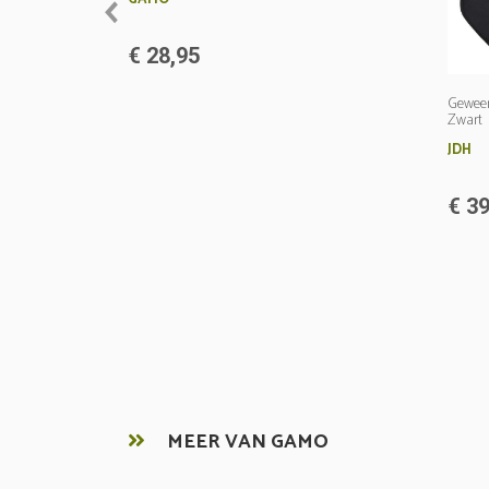
prev
€ 28,95
Geweer
Zwart
JDH
€ 39
MEER VAN GAMO