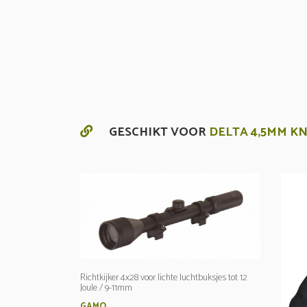
GESCHIKT VOOR
DELTA 4,5MM KN
Richtkijker 4x28 voor lichte luchtbuksjes tot 12
Joule / 9-11mm
GAMO