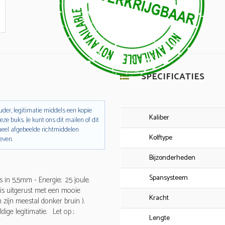
SPECIFICATIES
der, legitimatie middels een kopie
Kaliber
eze buks. Je kunt ons dit mailen of dit
ueel afgebeelde richtmiddelen
Kolftype
even.
Bijzonderheden
Spansysteem
in 5,5mm - Energie; 25 joule.
is uitgerust met een mooie
Kracht
 zijn meestal donker bruin ).
dige legitimatie. Let op ;
Lengte