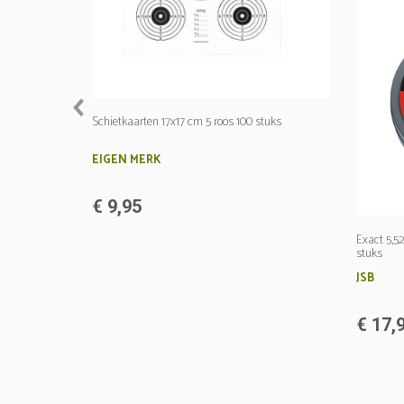
prev
Schietkaarten 17x17 cm 5 roos 100 stuks
EIGEN MERK
€ 9,95
Exact 5,5
stuks
JSB
€ 17,