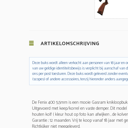
ARTIKELOMSCHRIJVING
Deze buks wordt alleen verkocht aan personen van 18 jaar en ou
van uw geldige identiteitsbewijs is verplicht bij aanschaf van d
ons per post toesturen. Deze buks wordt geleverd zonder event
(scopes) of andere accessoires, tenzij hieronder anders aangeg
De Fenix 400 5,5mm is een mooie Gasram knikloopbuks 
Uitgevoerd met keep/korrel en vaste demper. Dit model 
houten kolf ( kleur hout op foto kan afwijken , de kolven
Garantie ; 12 maanden. Vrij te koop vanaf 18 jaar met gel
Richtkijker niet meegeleverd.