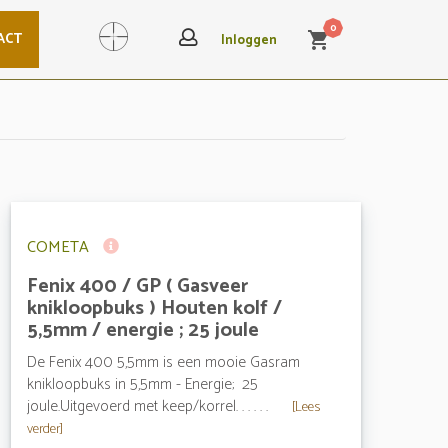
0
ACT
shopping_cart
Search
Inloggen
COMETA
Fenix 400 / GP ( Gasveer
knikloopbuks ) Houten kolf /
5,5mm / energie ; 25 joule
De Fenix 400 5,5mm is een mooie Gasram
knikloopbuks in 5,5mm - Energie; 25
joule.Uitgevoerd met keep/korrel. . . . . .
[Lees
verder]