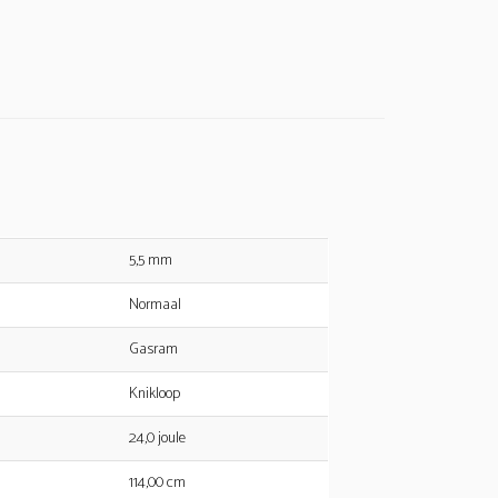
5,5 mm
Normaal
Gasram
Knikloop
24,0 joule
114,00 cm