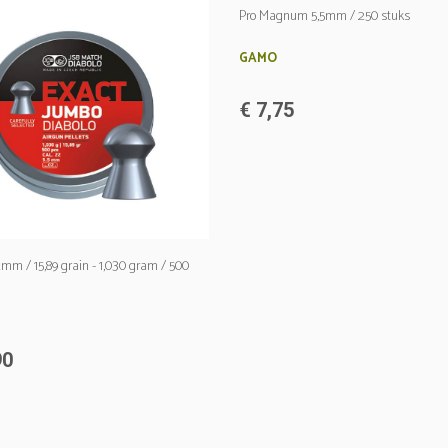
Pro Magnum 5,5mm / 250 stuks
GAMO
€ 7,75
2mm / 15,89 grain - 1,030 gram / 500
90