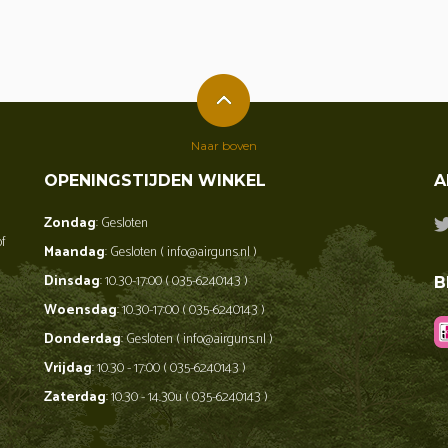
Naar boven
OPENINGSTIJDEN WINKEL
A
Zondag
: Gesloten
of
Maandag
: Gesloten ( info@airguns.nl )
Dinsdag
: 10.30-17:00 ( 035-6240143 )
B
Woensdag
: 10.30-17:00 ( 035-6240143 )
Donderdag
: Gesloten ( info@airguns.nl )
Vrijdag
: 10.30 - 17:00 ( 035-6240143 )
Zaterdag
: 10.30 - 14.30u ( 035-6240143 )