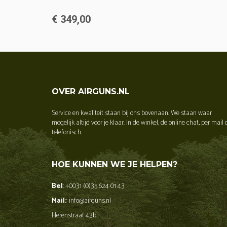
€ 349,00
OVER AIRGUNS.NL
Service en kwaliteit staan bij ons bovenaan. We staan waar
mogelijk altijd voor je klaar. In de winkel, de online chat, per mail 
telefonisch.
HOE KUNNEN WE JE HELPEN?
Bel
: +0031 (0)35 624 01 43
Mail:
: info@airguns.nl
Herenstraat 43b,