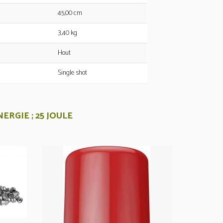
45,00 cm
3,40 kg
Hout
Single shot
ERGIE ; 25 JOULE