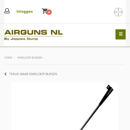
shopping_cart
Inloggen
0
Search
HOME
KNIKLOOP BUKSEN
TERUG NAAR KNIKLOOP BUKSEN