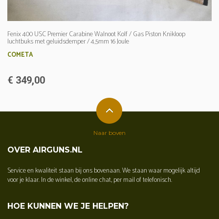
Fenix 400 USC Premier Carabine Walnoot Kolf / Gas Piston Knikloop
luchtbuks met geluidsdemper / 4,5mm 16 Joule
COMETA
€ 349,00
Naar boven
OVER AIRGUNS.NL
Service en kwaliteit staan bij ons bovenaan. We staan waar mogelijk altijd
voor je klaar. In de winkel, de online chat, per mail of telefonisch.
HOE KUNNEN WE JE HELPEN?