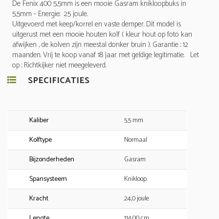
De Fenix 400 5,5mm is een mooie Gasram knikloopbuks in
5,5mm - Energie; 25 joule.
Uitgevoerd met keep/korrel en vaste demper. Dit model is
uitgerust met een mooie houten kolf ( kleur hout op foto kan
afwijken , de kolven zijn meestal donker bruin ). Garantie ; 12
maanden. Vrij te koop vanaf 18 jaar met geldige legitimatie. Let
op ; Richtkijker niet meegeleverd.
SPECIFICATIES
Kaliber
5,5 mm
Kolftype
Normaal
Bijzonderheden
Gasram
Spansysteem
Knikloop
Kracht
24,0 joule
Lengte
114,00 cm