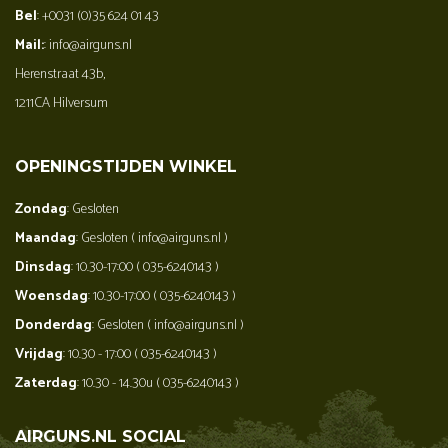
Bel
: +0031 (0)35 624 01 43
Mail:
: info@airguns.nl
Herenstraat 43b,
1211CA Hilversum
OPENINGSTIJDEN WINKEL
Zondag
: Gesloten
Maandag
: Gesloten ( info@airguns.nl )
Dinsdag
: 10.30-17:00 ( 035-6240143 )
Woensdag
: 10.30-17:00 ( 035-6240143 )
Donderdag
: Gesloten ( info@airguns.nl )
Vrijdag
: 10.30 - 17:00 ( 035-6240143 )
Zaterdag
: 10.30 - 14.30u ( 035-6240143 )
AIRGUNS.NL SOCIAL