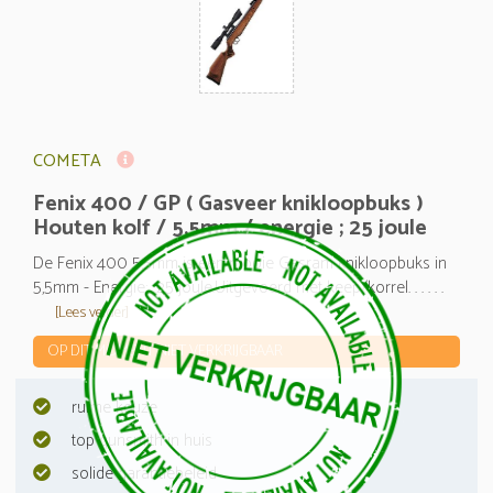
COMETA
Fenix 400 / GP ( Gasveer knikloopbuks )
Houten kolf / 5,5mm / energie ; 25 joule
De Fenix 400 5,5mm is een mooie Gasram knikloopbuks in
5,5mm - Energie; 25 joule.Uitgevoerd met keep/korrel. . . . . .
[Lees verder]
OP DIT MOMENT NIET VERKRIJGBAAR
ruime keuze
top gunsmith in huis
solide garantiebeleid