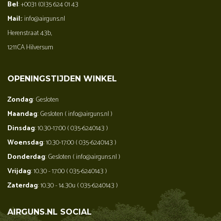
Bel
: +0031 (0)35 624 01 43
Mail:
: info@airguns.nl
Herenstraat 43b,
1211CA Hilversum
OPENINGSTIJDEN WINKEL
Zondag
: Gesloten
Maandag
: Gesloten ( info@airguns.nl )
Dinsdag
: 10.30-17:00 ( 035-6240143 )
Woensdag
: 10.30-17:00 ( 035-6240143 )
Donderdag
: Gesloten ( info@airguns.nl )
Vrijdag
: 10.30 - 17:00 ( 035-6240143 )
Zaterdag
: 10.30 - 14.30u ( 035-6240143 )
AIRGUNS.NL SOCIAL