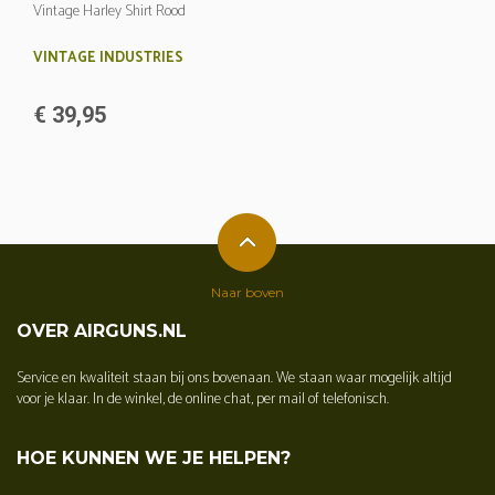
Vintage Harley Shirt Rood
VINTAGE INDUSTRIES
€ 39,95
Naar boven
OVER AIRGUNS.NL
Service en kwaliteit staan bij ons bovenaan. We staan waar mogelijk altijd
voor je klaar. In de winkel, de online chat, per mail of telefonisch.
HOE KUNNEN WE JE HELPEN?