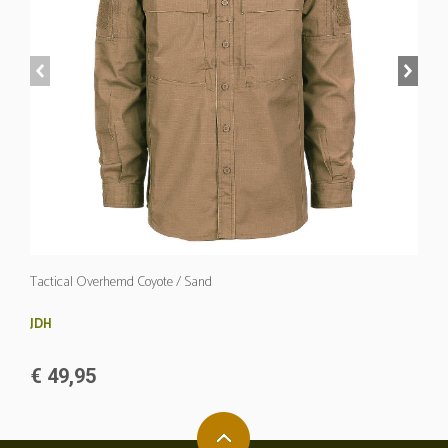
prev
next
Tactical Overhemd Coyote / Sand
JDH
€ 49,95