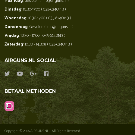
Maandag
: Gesloten ( info@airguns.nl )
Dinsdag
: 10.30-17:00 ( 035-6240143 )
Woensdag
: 10.30-17:00 ( 035-6240143 )
Donderdag
: Gesloten ( info@airguns.nl )
Vrijdag
: 10.30 - 17:00 ( 035-6240143 )
Zaterdag
: 10.30 - 14.30u ( 035-6240143 )
AIRGUNS.NL SOCIAL
BETAAL METHODEN
Copyright © 2026 AIRGUNS.NL - All Rights Reserved.