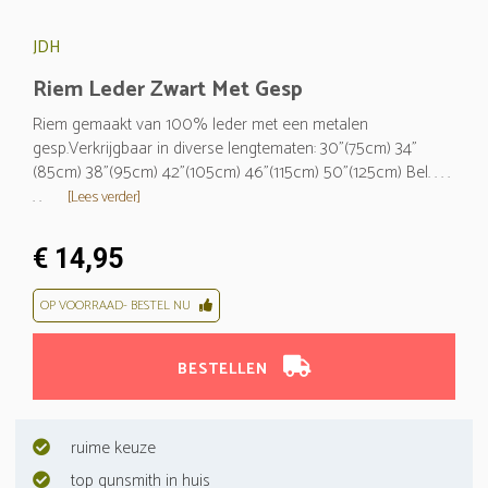
JDH
Riem Leder Zwart Met Gesp
Riem gemaakt van 100% leder met een metalen
gesp.Verkrijgbaar in diverse lengtematen: 30"(75cm) 34"
(85cm) 38"(95cm) 42"(105cm) 46"(115cm) 50"(125cm) Bel. . . .
. .
[Lees verder]
€ 14,95
OP VOORRAAD- BESTEL NU
BESTELLEN
ruime keuze
top gunsmith in huis